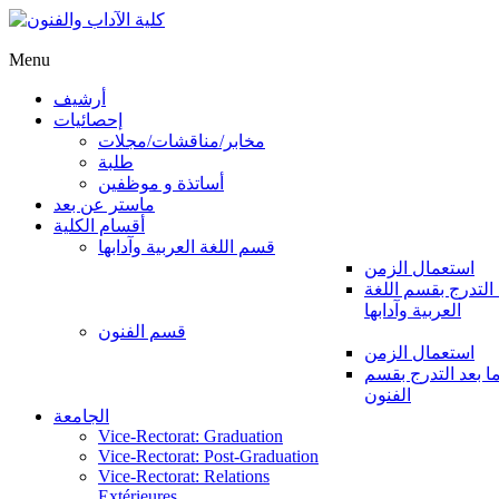
Menu
أرشيف
إحصائيات
مخابر/مناقشات/مجلات
طلبة
أساتذة و موظفين
ماستر عن بعد
أقسام الكلية
قسم اللغة العربية وآدابها
استعمال الزمن
 التدرج بقسم اللغة
العربية وآدابها
قسم الفنون
استعمال الزمن
ا بعد التدرج بقسم
الفنون
الجامعة
Vice-Rectorat: Graduation
Vice-Rectorat: Post-Graduation
Vice-Rectorat: Relations
Extérieures