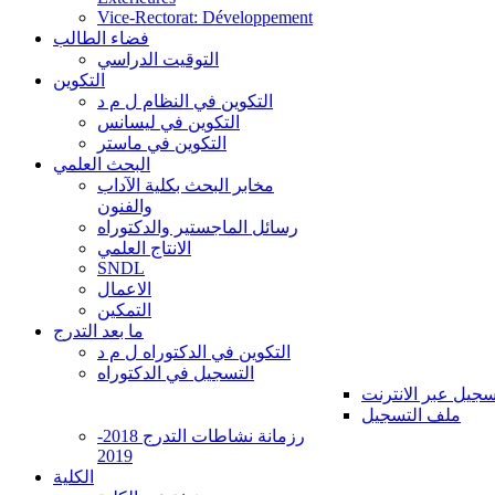
Vice-Rectorat: Développement
فضاء الطالب
التوقيت الدراسي
التكوين
التكوين في النظام ل م د
التكوين في ليسانس
التكوين في ماستر
البحث العلمي
مخابر البحث بكلية الآداب
والفنون
رسائل الماجستير والدكتوراه
الانتاج العلمي
SNDL
الاعمال
التمكين
ما بعد التدرج
التكوين في الدكتوراه ل م د
التسجيل في الدكتوراه
سجيل عبر الانترنت
ملف التسجيل
رزمانة نشاطات التدرج 2018-
2019
الكلية