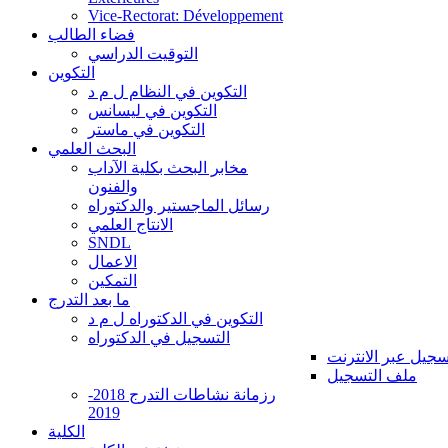
Vice-Rectorat: Développement
فضاء الطالب
التوقيت الدراسي
التكوين
التكوين في النظام ل م د
التكوين في ليسانس
التكوين في ماستر
البحث العلمي
مخابر البحث بكلية الآداب
والفنون
رسائل الماجستير والدكتوراه
الانتاج العلمي
SNDL
الاعمال
التمكين
ما بعد التدرج
التكوين في الدكتوراه ل م د
التسجيل في الدكتوراه
سجيل عبر الانترنت
ملف التسجيل
رزمانة نشاطات التدرج 2018-
2019
الكلية