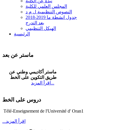
نبذة عن الكلية
المجلس العلمي للكلية
النصوص التنظيمية ل م د
2018-2019 جدول انشطة ما
بعد التدرج
الهيكل التنظيمي
الرئيسية
ماستر عن بعد
ماستر أكاديمي وطني عن
طريق التكوين على الخط
...
اقرأ المزيد
دروس على الخط
Télé-Enseignement de l'Université d'
Oran1
...اقرأ المزيد