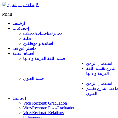
Menu
أرشيف
إحصائيات
مخابر/مناقشات/مجلات
طلبة
أساتذة و موظفين
ماستر عن بعد
أقسام الكلية
قسم اللغة العربية وآدابها
استعمال الزمن
 التدرج بقسم اللغة
العربية وآدابها
قسم الفنون
استعمال الزمن
ا بعد التدرج بقسم
الفنون
الجامعة
Vice-Rectorat: Graduation
Vice-Rectorat: Post-Graduation
Vice-Rectorat: Relations
Extérieures