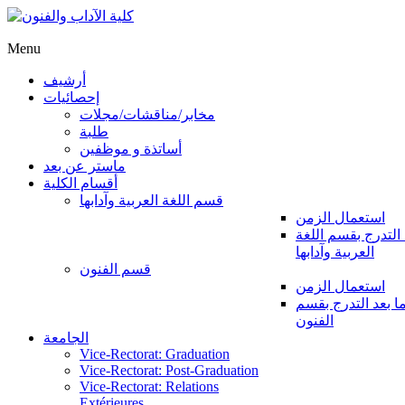
Menu
أرشيف
إحصائيات
مخابر/مناقشات/مجلات
طلبة
أساتذة و موظفين
ماستر عن بعد
أقسام الكلية
قسم اللغة العربية وآدابها
استعمال الزمن
 التدرج بقسم اللغة
العربية وآدابها
قسم الفنون
استعمال الزمن
ا بعد التدرج بقسم
الفنون
الجامعة
Vice-Rectorat: Graduation
Vice-Rectorat: Post-Graduation
Vice-Rectorat: Relations
Extérieures