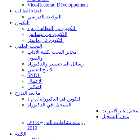
Vice-Rectorat: Développement
فضاء الطالب
التوقيت الدراسي
التكوين
التكوين في النظام ل م د
التكوين في ليسانس
التكوين في ماستر
البحث العلمي
مخابر البحث بكلية الآداب
والفنون
رسائل الماجستير والدكتوراه
الانتاج العلمي
SNDL
الاعمال
التمكين
ما بعد التدرج
التكوين في الدكتوراه ل م د
التسجيل في الدكتوراه
سجيل عبر الانترنت
ملف التسجيل
رزمانة نشاطات التدرج 2018-
2019
الكلية